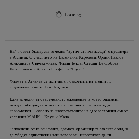
Loading...
Най-новата българска комедия "Брънч за начинаещи" с премиера
в Атланта. С участието на Валентина Каролева, Орлин Павлов,
Александра Сърчаджиева, Филип Буков, Стефан Вълдобрев,
Павел Колев и Христо Стефанов-"Ицака".
Филмът в Атланта се излъчва с подкрепата на агента по
недвижими имоти Пам Ланджев.
Една комедия за съвременното ежедневие, в което балансът
между амбиции, семейство и хармония често изглежда
невъзможен. Особено за изобретателите на здравословния смарт
часовник ЖАНИ – Крум и Жана.
Заплашени от пълен фалит, двамата организират бляскав обяд, за
да убедят единствения заинтересован инвеститор да ги