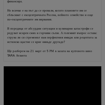
финансира.
Но всичко е на път да се провали, когато плановете им се
сблъскват с ексцентричната Росена, нейното семейство и още
по-ексцентричните им вярвания.
В поредица от абсурдни ситуации и кулинарни катастрофи се
редуват искрен смях и горчиви сълзи. А големият въпрос остава:
струва ли си стремежът към перфектния имидж или рецептата за
истинско щастие се крие някъде другаде?
Ще разберем на 21 март от 5 РМ в залата на култовото кино
TARA Атланта