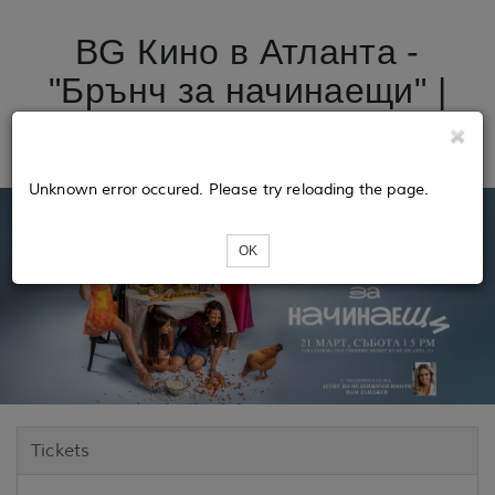
BG Кино в Атланта -
"Брънч за начинаещи" |
21 март | 5 РМ
Unknown error occured. Please try reloading the page.
OK
Tickets