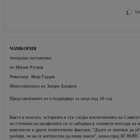
Lo
ЧАМКОРИЯ
театрална постановка
по Милен Русков
Режисьор: Явор Гърдев
Моноспектакъл на Захари Бахаров
Представлението не е подходящо за лица под 16 год.
Както в книгата, историята и тук следва впечатленията на Славет
по стечение на професията си се забърква в големите епизоди на в
комунисти и други политически фактори. "Дълго се опитвах да убед
разбере, че не се интересува да пише пиеси", казва пред БГ ВОЙС