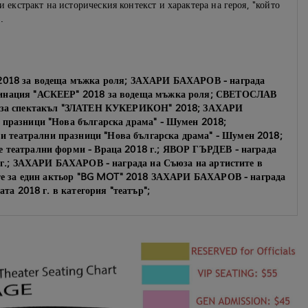
и екстракт на историческия контекст и характера на героя, "който
.
И
2018 за водеща мъжка роля; ЗАХАРИ БАХАРОВ - награда
минация "АСКЕЕР" 2018 за водеща мъжка роля; СВЕТОСЛАВ
а за спектакъл "ЗЛАТЕН КУКЕРИКОН" 2018; ЗАХАРИ
празници "Нова българска драма" - Шумен 2018;
театрални празници "Нова българска драма" - Шумен 2018;
театрални форми - Враца 2018 г.; ЯВОР ГЪРДЕВ - награда
 г.; ЗАХАРИ БАХАРОВ - награда на Съюза на артистите в
ите за един актьор "BG MOT" 2018 ЗАХАРИ БАХАРОВ - награда
та 2018 г. в категория "театър";