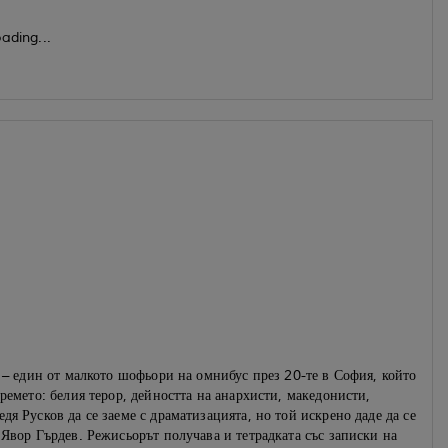
ading...
о – един от малкото шофьори на омнибус през 20-те в София, който
ремето: белия терор, дейността на анархисти, македонисти,
я Русков да се заеме с драматизацията, но той искрено даде да се
 Явор Гърдев. Режисьорът получава и тетрадката със записки на