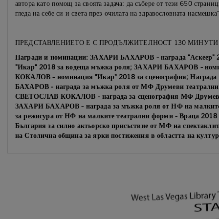
автора като помощ за своята задача: да събере от тези 650 страниц
гледа на себе си и света през очилата на здравословната насмешка"
ПРЕДСТАВЛЕНИЕТО Е С ПРОДЪЛЖИТЕЛНОСТ 130 МИНУТ
Награди и номинации: ЗАХАРИ БАХАРОВ - награда "Аскеер" 
"Икар" 2018 за водеща мъжка роля; ЗАХАРИ БАХАРОВ - но
КОКАЛОВ - номинация "Икар" 2018 за сценография; Наград
БАХАРОВ - награда за мъжка роля от МФ Друмеви театрални 
СВЕТОСЛАВ КОКАЛОВ - награда за сценография МФ Друмеви 
ЗАХАРИ БАХАРОВ - награда за мъжка роля от НФ на малките 
за режисура от НФ на малките театрални форми - Враца 2018
България за силно актьорско присъствие от МФ на спектакл
на Столична община за ярки постижения в областта на култура