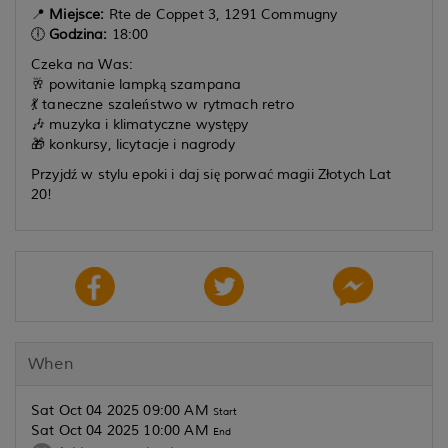
📍
Miejsce:
Rte de Coppet 3, 1291 Commugny
🕕
Godzina:
18:00
Czeka na Was:
🥂 powitanie lampką szampana
💃 taneczne szaleństwo w rytmach retro
🎶 muzyka i klimatyczne występy
🎁 konkursy, licytacje i nagrody
Przyjdź w stylu epoki i daj się porwać magii Złotych Lat
20!
When
Sat Oct 04 2025 09:00 AM
Start
Sat Oct 04 2025 10:00 AM
End