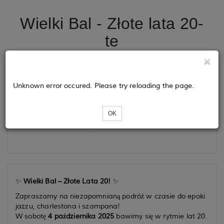
Wielki Bal - Złote lata 20-
te
Tickets
Unknown error occured. Please try reloading the page.
OK
Loading...
✨
Wielki Bal – Złote Lata 20!
✨
Zapraszamy na niezapomnianą podróż w czasie do epoki
jazzu, charlestona i szampana!
W sobotę
4 października 2025
bawimy się w rytmie lat 20.