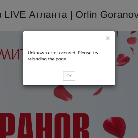
LIVE Атланта | Orlin Goranov 
Unknown error occured. Please try
reloading the page.
OK