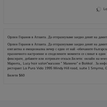
Lo
Opлин Горанов в Атланта. Да отпразнуваме заедно денят на дамит
Opлин Горанов в Атланта. Да отпразнуваме заедно денят на дамит
елегантна и емоционална вечер с един от най -обичаните българск
празничното настроение и споделените моменти се сливат в един к
фиксирате, добавяте или изтривате откъси.Билети: онлайн на ww
Мариета,, Lucy hair salon"магазин " Малинчо" и Bakkal . За ин
ресторант La Pura Vida 1995 Windy Hill road, suite 1 Smyrna, 
Билети $60