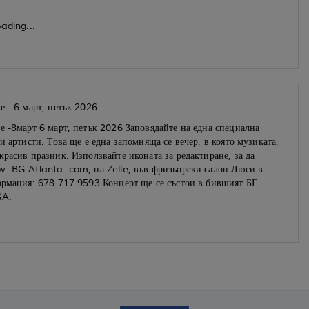
ading...
е - 6 март, петък 2026
е -8март 6 март, петък 2026 Заповядайте на една специална
и артисти. Това ще е една запомняща се вечер, в която музиката,
расив празник. Използвайте иконата за редактиране, за да
w. BG-Atlanta. com, на Zelle, във фризьорски салон Люси в
формация: 678 717 9593 Концерт ще се състои в бившият БГ
GA.