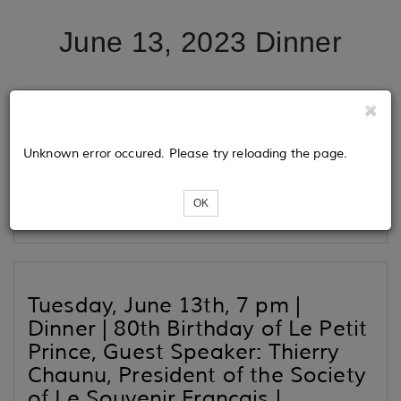
June 13, 2023 Dinner
Tickets
Unknown error occured. Please try reloading the page.
Loading...
OK
Tuesday, June 13th, 7 pm |
Dinner | 80th Birthday of
Le Petit
Prince
, Guest Speaker: Thierry
Chaunu, President of the Society
of Le Souvenir Français |