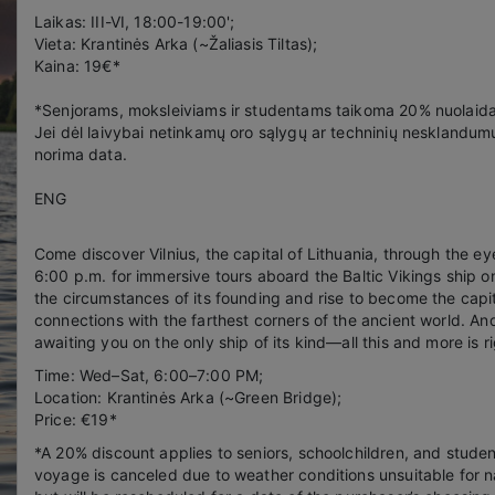
Laikas: III-VI, 18:00-19:00';
Vieta: Krantinės Arka (~Žaliasis Tiltas);
Kaina: 19€*
*Senjorams, moksleiviams ir studentams taikoma 20% nuolaida.
Jei dėl laivybai netinkamų oro sąlygų ar techninių nesklandumų
norima data.
ENG
Come discover Vilnius, the capital of Lithuania, through the 
6:00 p.m. for immersive tours aboard the Baltic Vikings ship on 
the circumstances of its founding and rise to become the capit
connections with the farthest corners of the ancient world. A
awaiting you on the only ship of its kind—all this and more is ri
Time: Wed–Sat, 6:00–7:00 PM;
Location: Krantinės Arka (~Green Bridge);
Price: €19*
*A 20% discount applies to seniors, schoolchildren, and student
voyage is canceled due to weather conditions unsuitable for nav