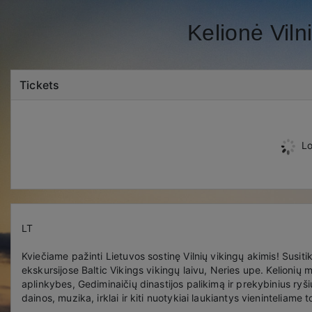
Kelionė Viln
Tickets
Lo
LT
Kviečiame pažinti Lietuvos sostinę Vilnių vikingų akimis! Susiti
ekskursijose Baltic Vikings vikingų laivu, Neries upe. Kelionių m
aplinkybes, Gediminaičių dinastijos palikimą ir prekybinius ryši
dainos, muzika, irklai ir kiti nuotykiai laukiantys vieninteliame