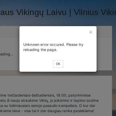
iaus Vikingų Laivu | Vilnius Vik
Unknown error occured. Please try
reloading the page.
ading...
OK
kime trečiadieniais-šeštadieniais, 18:00, patyriminėse
etu iš naujo atraskime Vilnių, jo įsikūrimo ir tapimo sostine
us su tolimiausiais senojo pasaulio kampeliais. O kur dar
 tokiame laive - visa tai ir dar daugiau ranka pasiekiama!