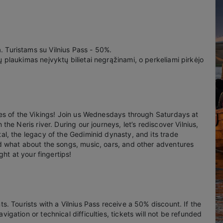
 Turistams su Vilnius Pass - 50%.
 plaukimas neįvyktų bilietai negrąžinami, o perkeliami pirkėjo
eyes of the Vikings! Join us Wednesdays through Saturdays at
the Neris river. During our journeys, let’s rediscover Vilnius,
al, the legacy of the Gediminid dynasty, and its trade
nd what about the songs, music, oars, and other adventures
ght at your fingertips!
s. Tourists with a Vilnius Pass receive a 50% discount. If the
igation or technical difficulties, tickets will not be refunded