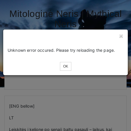
Mitologinė Neris | Mythical
Neris
Tickets
Unknown error occured. Please try reloading the page.
OK
Loading...
[ENG bellow]
LT
Leiskitės į kelionę po senąjį baltų pasaulį – laikus, kai