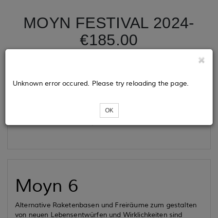
MOYN FESTIVAL 2024-
€185.00
Tickets
Unknown error occured. Please try reloading the page.
OK
Loading...
Moyn 6
Alternative Raketenbasen und Freiräume zum gestalten
von neuen Lebensentwürfen und Wirklichkeiten sind