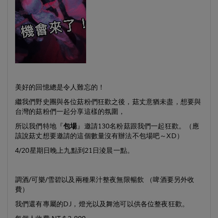
美好的回憶總是令人難忘的！
繼我們野史團與各位菇粉們狂歡之後，菇丈意猶未盡，想要與
台灣的菇粉們一起分享這樣的氛圍，
所以我們特地『
包場
』邀請130名粉菇跟我們一起狂歡。（應
該說菇丈想要邀請的這個數量沒有辦法不包場吧～XD）
4/20星期日晚上九點到21日淩晨一點。
調酒/可樂/雪碧以及兩種果汁整夜無限暢飲 （啤酒要另外收
費）
我們還有專屬的DJ，燈光以及舞池可以供各位整夜狂歡。