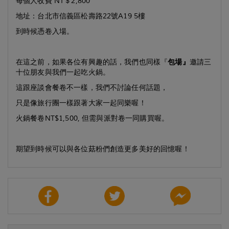
每個人收費 NT＄2,800
地址：台北市信義區松壽路22號A19 5樓
到時候憑卷入場。
在這之前，如果各位有興趣的話，我們也同樣『
包場』
邀請三
十位朋友與我們一起吃火鍋。
這跟座談會餐卷不一樣，我們不討論任何話題，
只是像旅行團一樣跟著大家一起同樂喔！
火鍋餐卷NT$1,500, 但需與派對卷一同購買喔。
期望到時候可以與各位菇粉們創造更多美好的回憶喔！