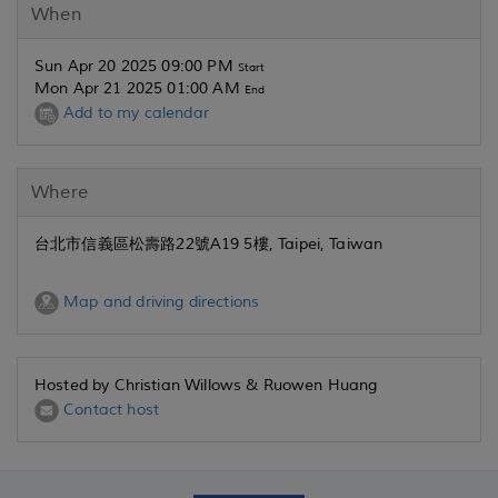
When
Sun Apr 20 2025 09:00 PM
Start
Mon Apr 21 2025 01:00 AM
End
Add to my calendar
Where
台北市信義區松壽路22號A19 5樓, Taipei, Taiwan
Map and driving directions
Hosted by Christian Willows & Ruowen Huang
Contact host