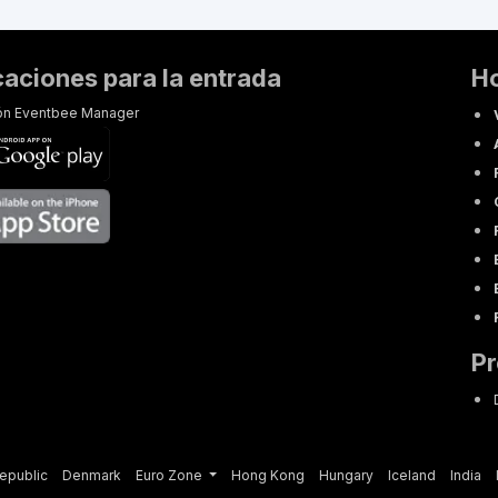
caciones para la entrada
H
ión Eventbee Manager
P
epublic
Denmark
Euro Zone
Hong Kong
Hungary
Iceland
India