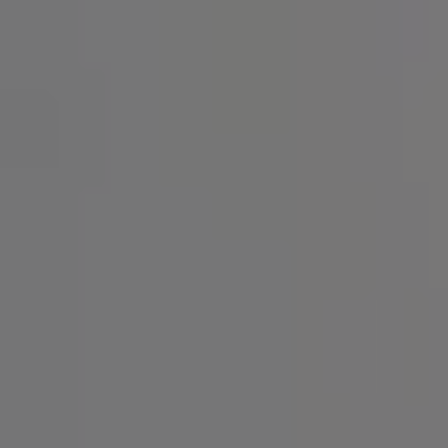
INICIAR SESIÓN
REGISTRARSE