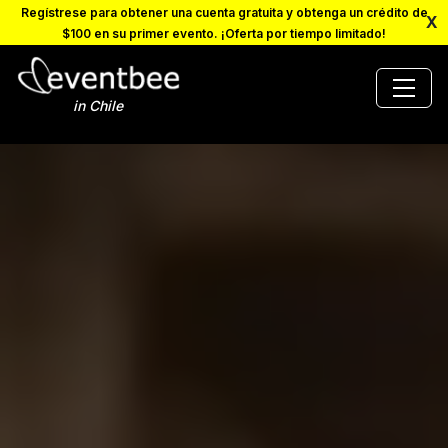
Regístrese para obtener una cuenta gratuita y obtenga un crédito de
X
$100 en su primer evento. ¡Oferta por tiempo limitado!
in Chile
PRECIOS
PLATAFORMA
FAQ
CONTACTO
PROGRAMAR UNA DEMO