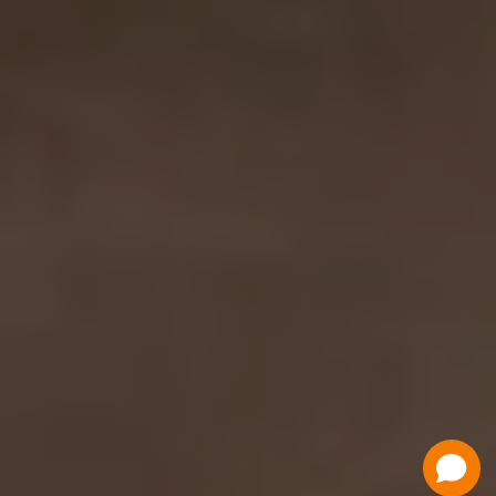
Tiene una pregunta?