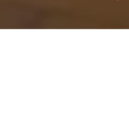
Contacta con nosotros
Programe una demostración
Venta de billetes con tarifa
plana
Precios por boleto sencillos. Ahorra
mucho en tus gastos de venta de boletos!
Precios
Calcular ahorros